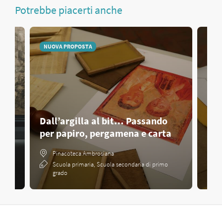
Potrebbe piacerti anche
NUOVA PROPOSTA
NUO
mo
Dall’argilla al bit… Passando
per papiro, pergamena e carta
A b
Pinacoteca Ambrosiana
Scuola primaria, Scuola secondaria di primo
grado