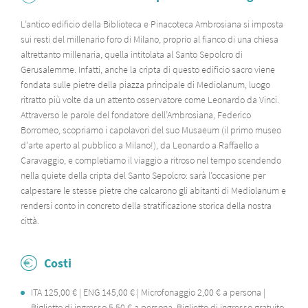
L’antico edificio della Biblioteca e Pinacoteca Ambrosiana si imposta
sui resti del millenario foro di Milano, proprio al fianco di una chiesa
altrettanto millenaria, quella intitolata al Santo Sepolcro di
Gerusalemme. Infatti, anche la cripta di questo edificio sacro viene
fondata sulle pietre della piazza principale di Mediolanum, luogo
ritratto più volte da un attento osservatore come Leonardo da Vinci.
Attraverso le parole del fondatore dell’Ambrosiana, Federico
Borromeo, scopriamo i capolavori del suo Musaeum (il primo museo
d'arte aperto al pubblico a Milano!), da Leonardo a Raffaello a
Caravaggio, e completiamo il viaggio a ritroso nel tempo scendendo
nella quiete della cripta del Santo Sepolcro: sarà l’occasione per
calpestare le stesse pietre che calcarono gli abitanti di Mediolanum e
rendersi conto in concreto della stratificazione storica della nostra
città.
Costi
ITA 125,00 € | ENG 145,00 € | Microfonaggio 2,00 € a persona |
Biglietto di ingresso 5,50 € a persona. Biglietto di ingresso gratuito