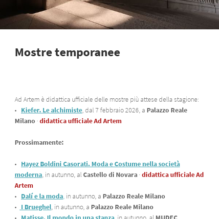
Mostre temporanee
Ad Artem è didattica ufficiale delle mostre più attese della stagione:
•
Kiefer. Le alchimiste
, dal 7 febbraio 2026, a
Palazzo Reale
Milano
·
didattica ufficiale Ad Artem
Prossimamente:
•
Hayez Boldini Casorati. Moda e Costume nella società
moderna
, in autunno, al
Castello di Novara
·
didattica ufficiale Ad
Artem
•
Dalí e la moda
,
in autunno, a
Palazzo Reale Milano
•
I Brueghel
, in autunno, a
Palazzo Reale Milano
•
Matisse. Il mondo in una stanza
, in autunno, al
MUDEC