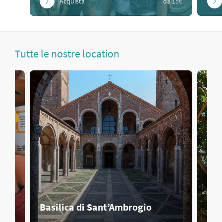
Acquista
da 15€
Tutte le nostre location
Basilica di Sant’Ambrogio
Cas