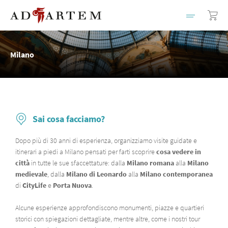
Milano
Sai cosa facciamo?
Dopo più di 30 anni di esperienza, organizziamo visite guidate e
itinerari a piedi a Milano pensati per farti scoprire
cosa vedere in
città
in tutte le sue sfaccettature: dalla
Milano romana
alla
Milano
medievale
, dalla
Milano di Leonardo
alla
Milano contemporanea
di
CityLife
e
Porta Nuova
.
Alcune esperienze approfondiscono monumenti, piazze e quartieri
storici con spiegazioni dettagliate, mentre altre, come i nostri tour