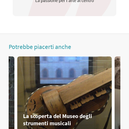
Potrebbe piacerti anche
La scoperta del Museo degli
Art
strumenti musicali
Ri